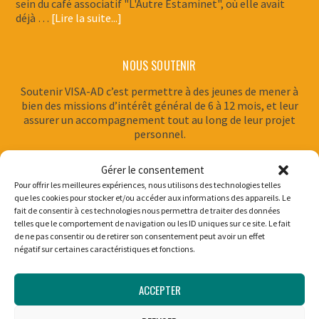
sein du café associatif "L'Autre Estaminet", où elle avait
déjà …
[Lire la suite...]
NOUS SOUTENIR
Soutenir VISA-AD c’est permettre à des jeunes de mener à
bien des missions d’intérêt général de 6 à 12 mois, et leur
assurer un accompagnement tout au long de leur projet
personnel.
Gérer le consentement
Pour offrir les meilleures expériences, nous utilisons des technologies telles
que les cookies pour stocker et/ou accéder aux informations des appareils. Le
fait de consentir à ces technologies nous permettra de traiter des données
S’INSCRIRE À LA NEWSLETTER PARTENAIRES
telles que le comportement de navigation ou les ID uniques sur ce site. Le fait
de ne pas consentir ou de retirer son consentement peut avoir un effet
négatif sur certaines caractéristiques et fonctions.
Partenaires, membres : Inscrivez-vous à la newsletter pour
suivre nos actualités.
ACCEPTER