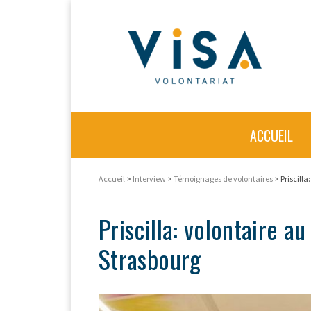
ACCUEIL
Accueil
>
Interview
>
Témoignages de volontaires
> Priscilla
Priscilla: volontaire au
Strasbourg