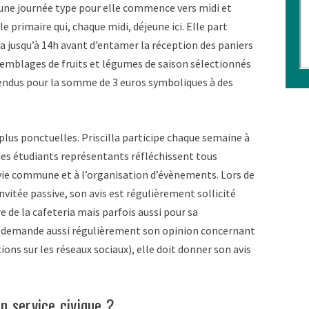
i, une journée type pour elle commence vers midi et
e primaire qui, chaque midi, déjeune ici. Elle part
dra jusqu’à 14h avant d’entamer la réception des paniers
ssemblages de fruits et légumes de saison sélectionnés
vendus pour la somme de 3 euros symboliques à des
 plus ponctuelles. Priscilla participe chaque semaine à
des étudiants représentants réfléchissent tous
vie commune et à l’organisation d’évènements. Lors de
nvitée passive, son avis est régulièrement sollicité
 de la cafeteria mais parfois aussi pour sa
i demande aussi régulièrement son opinion concernant
ons sur les réseaux sociaux), elle doit donner son avis
un service civique ?