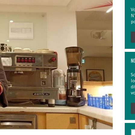
Vo
N'
po
N
So
l
di
vo