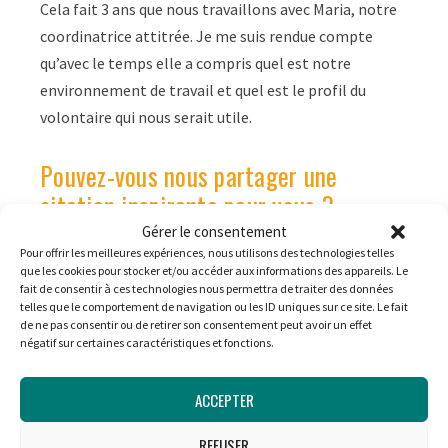
Cela fait 3 ans que nous travaillons avec Maria, notre
coordinatrice attitrée. Je me suis rendue compte
qu’avec le temps elle a compris quel est notre
environnement de travail et quel est le profil du
volontaire qui nous serait utile.
Pouvez-vous nous partager une
citation inspirante pour vous ?
Gérer le consentement
La citation qui me guide par rapport à la qualité de
Pour offrir les meilleures expériences, nous utilisons des technologies telles
que les cookies pour stocker et/ou accéder aux informations des appareils. Le
l’accueil : on n’a jamais deux fois l’occasion de faire
fait de consentir à ces technologies nous permettra de traiter des données
une première bonne impression.
telles que le comportement de navigation ou les ID uniques sur ce site. Le fait
de ne pas consentir ou de retirer son consentement peut avoir un effet
négatif sur certaines caractéristiques et fonctions.
La première impression que vous avez à l’accueil d’une
structure c’est celle qui va rester.
ACCEPTER
REFUSER